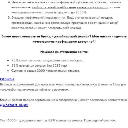
Инновационное производство парфюмерной субстанции позволяет получить
великолепную
стойкость, яркий шлейф и невероятную силу аромата
, а также
уменьшить конечную стоимость продукта до 2000%.
Будущее парфюмерной индустрии тут! Ведь это качественный продукт,
превосходящий нынешнюю оригинальную продукцию в соотношении цена/
качество, который может позволить себе каждый.
Зачем переплачивать за бренд и дизайнерский флакон? Моя миссия - сделать
качественную парфюмерию доступной!
Немного из статистики сайта:
98% клиентов остаются довольны своим выбором.
82% повторных заказов. (на 2023 год)
Суммарно свыше 3000 положительных отзывов.
ОТЗЫВЫ
Всё еще раздумываете? Для начала вы можете взять пробники, либо флакон на 13мл, для
того, чтобы познакомиться поближе с ароматом.
Каждый аромат прошёл сертификацию в лаборатории и имеет декларацию соответствия.
ДОКУМЕНТАЦИЯ
Уже 15000+ довольных клиентов. 82% повторных заказов. Присоединяйся к нам.