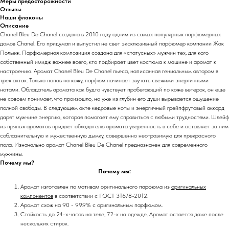
Меры предосторожности
Отзывы
Наши флаконы
Описание
Chanel Bleu De Chanel создана в 2010 году одним из самых популярных парфюмерных
домов Chanel. Его придумал и выпустил не свет эксклюзивный парфюмер компании Жак
Польеж. Парфюмерная композиция создана для «статусных» мужчин тех, для кого
собственный имидж важнее всего, кто подбирает цвет костюма к машине и аромат к
настроению. Аромат Chanel Bleu De Chanel пьеса, написанная гениальным автором в
трех актах. Только попав на кожу, парфюм начинает звучать свежими энергичными
нотами. Обладатель аромата как будто чувствует пробегающий по коже ветерок, он еще
не совсем понимает, что произошло, но уже из глубин его души вырывается ощущение
полной свободы. В следующем акте кедровые ноты и энергичный грейпфрутовый аккорд
дарят мужчине энергию, которая помогает ему справиться с любыми трудностями. Шлейф
из пряных ароматов придает обладателю аромата уверенность в себе и оставляет за ним
соблазнительную и мужественную дымку, совершенно неотразимую для прекрасного
пола. Изначально аромат Chanel Bleu De Chanel предназначен для современного
мужчины.
Почему мы?
Почему мы:
Аромат изготовлен по мотивам оригинального парфюма из
оригинальных
компонентов
в соответствии с ГОСТ 31678-2012.
Аромат схож на 90 - 99.9% с оригинальным парфюмом.
Стойкость до 24-х часов на теле, 72-х на одежде. Аромат остается даже после
нескольких стирок.