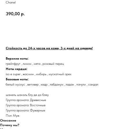
Chanel
390,00
р.
Купить
Стойкость до 24-х часов на коже, 3-х дней на одежде!
Верхние ноты:
грейпфрут , лимон , мята , розовый перец
Ноты сердца:
iso e super , жасмин , имбирь , мускатный орех
Базовые ноты:
белый мускус , ветивер , кедр , лабданум , ладан , пачули , сандал
шанель шанэль блу де дэ блеу
Группа аромата: Древесные
Группа аромата: Восточные
Группа аромата: Фужерные
Пол: Муж
Описание
Почему мы?