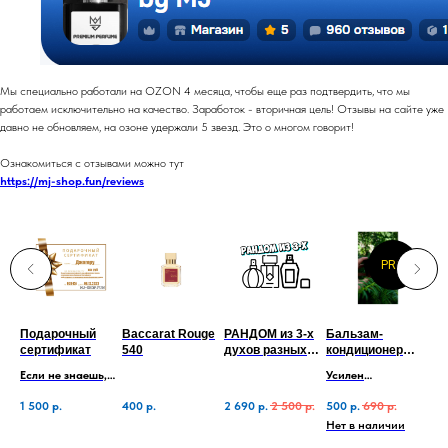
Мы специально работали на OZON 4 месяца, чтобы еще раз подтвердить, что мы
работаем исключительно на качество. Заработок - вторичная цель! Отзывы на сайте уже
давно не обновляем, на озоне удержали 5 звезд. Это о многом говорит!
Ознакомиться с отзывами можно тут
https://mj-shop.fun/reviews
PRO
а-
Подарочный
Baccarat Rouge
РАНДОМ из 3-х
Бальзам-
Cre
с
сертификат
540
духов разных
кондиционер
(ма
групп
PRO (Baccarat
Если не знаешь,
Усилен
и
540)
какой аромат
протеинами сои
1 500
р.
400
р.
2 690
р.
2 500
р.
500
р.
690
р.
1 2
подарить, то
Нет в наличии
сертификат -
лучший выбор!