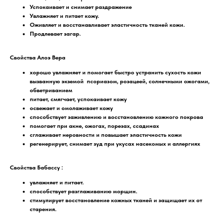
Успокаивает и снимает раздражение
Увлажняет и питает кожу.
Оживляет и восстанавливает эластичность тканей кожи.
Продлевает загар.
Свойства
Алоэ Вера
хорошо увлажняет и помогает быстро устранить сухость кожи
вызванную экземой псориазом, розацеей, солнечными ожогами,
обветриванием
питает, смягчает, успокаивает кожу
освежает и омолаживает кожу
способствует заживлению и восстановлению кожного покрова
помогает при акне, ожогах, порезах, ссадинах
сглаживает неровности и повышает эластичность кожи
регенерирует, снимает зуд при укусах насекомых и аллергиях
Свойства Бабассу
:
увлажняет и питает.
способствует разглаживанию морщин.
стимулирует восстановление кожных тканей и защищает их от
старения.