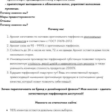
- препятствует выпадению и облысению волос, укрепляет волосяные
луковицы.
Почему именно мы?
Меры предосторожности
Отзывы
Почему именно мы?
Почему мы:
Аромат изготовлен по мотивам оригинального парфюма из
оригинальных
компонентов
в соответствии с ГОСТ 31678-2012.
Аромат схож на 90 - 99.9% с оригинальным парфюмом.
Стойкость до 24-х часов на теле, 72-х на одежде. Аромат остается даже после
нескольких стирок.
Инновационное производство парфюмерной субстанции позволяет получить
великолепную
стойкость, яркий шлейф и невероятную силу аромата
, а также
уменьшить конечную стоимость продукта до 2000%.
Будущее парфюмерной индустрии тут! Ведь это качественный продукт,
превосходящий нынешнюю оригинальную продукцию в соотношении цена/
качество, который может позволить себе каждый.
Зачем переплачивать за бренд и дизайнерский флакон? Моя миссия - сделать
качественную парфюмерию доступной!
Немного из статистики сайта:
98% клиентов остаются довольны своим выбором.