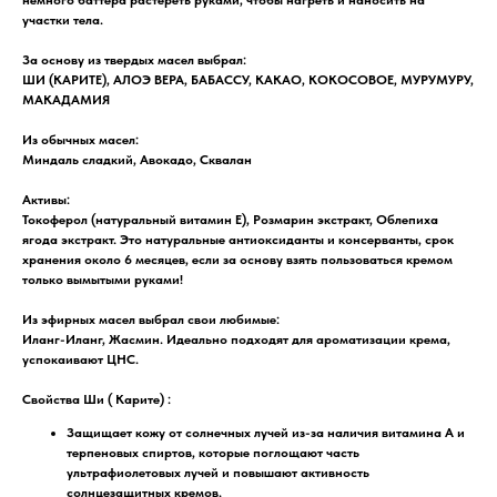
участки тела.
За основу из твердых масел выбрал:
ШИ (КАРИТЕ), АЛОЭ ВЕРА, БАБАССУ, КАКАО, КОКОСОВОЕ, МУРУМУРУ,
МАКАДАМИЯ
Из обычных масел:
Миндаль сладкий, Авокадо, Сквалан
Активы:
Токоферол (натуральный витамин Е), Розмарин экстракт, Облепиха
ягода экстракт. Это натуральные антиоксиданты и консерванты, срок
хранения около 6 месяцев, если за основу взять пользоваться кремом
только вымытыми руками!
Из эфирных масел выбрал свои любимые:
Иланг-Иланг, Жасмин. Идеально подходят для ароматизации крема,
успокаивают ЦНС.
Свойства Ши ( Карите)
:
Защищает кожу от солнечных лучей из-за наличия витамина А и
терпеновых спиртов, которые поглощают часть
ультрафиолетовых лучей и повышают активность
солнцезащитных кремов.