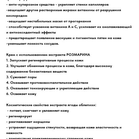
- анти-куперозное средство - укрепляет стенки капилляров
-защищает другие растворимые жирами витамины от разрушения
кислородом
-защищает нестабильных масел от прогоркания
- способствует усвоению витамина А и С, усиливает их омолаживающий
и антиоксидантный эффекты
- предотвращает появление веснушек и пигментных пятен на коже
-уменьшает ломкость сосудов.
Крем с использованием экстракта РОЗМАРИНА
1. Запускает регенеративные процессы кожи
2. Улучшает обменные процессы в коже, благодаря высокому
содержанию биоактивных веществ
3. Суживает поры
4. Оказывает противовоспалительное действие
5. Оказывает тонизирующее и укрепляющее действие
6. Освежает кожу
Косметические свойства экстракта ягоды облепихи
:
- питает, смягчает и увлажняет кожу
- регенерирует
- разглаживает морщины
- устраняет ощущение стянутости, возвращая коже эластичность и
нежность
- препятствует преждевременному старению кожи