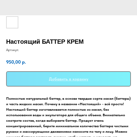
Настоящий БАТТЕР КРЕМ
Артикул:
950,00
р.
Добавить в корзину
Полностью натуральный баттер, в основе твердые сорта масел (баттеры)
и часть жидких масел. Почему в название «Настоящий» - всё просто!
Настоящий баттер изготавливается полностью из масел, без
использования воды и эмульгатора для общего объема. Внимательно
смотрите состав, когда выбираете баттер.
Продукт очень
концентрированный, берите минимальное количества баттера чистыми
руками и массирующими движениями наносите по телу и лицу. Можно
немного баттера растереть руками, чтобы нагреть и наносить на