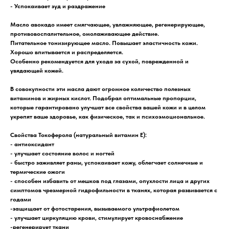
- Успокаивает зуд и раздражение
Масло авокадо
имеет смягчающее, увлажняющее, регенерирующее,
противовоспалительное, омолаживающее действие.
Питательное тонизирующее масло. Повышает эластичность кожи.
Хорошо впитывается и распределяется.
Особенно рекомендуется для ухода за сухой, поврежденной и
увядающей кожей.
В совокупности эти масла дают огромное количество полезных
витаминов и жирных кислот. Подобрал оптимальные пропорции,
которые гарантировано улучшат все свойства вашей кожи и в целом
укрепят ваше здоровье, как физическое, так и психоэмоциональное.
Свойства Токоферола (натуральный витамин Е):
- антиоксидант
- улучшает состояние волос и ногтей
- быстро заживляет раны, успокаивает кожу, облегчает солнечные и
термические ожоги
- способен избавить от мешков под глазами, опухлости лица и других
симптомов чрезмерной гидрофильности в тканях, которая развивается с
годами
-защищает от фотостарения, вызываемого ультрафиолетом
- улучшает циркуляцию крови, стимулирует кровоснабжение
-регенерирует ткани