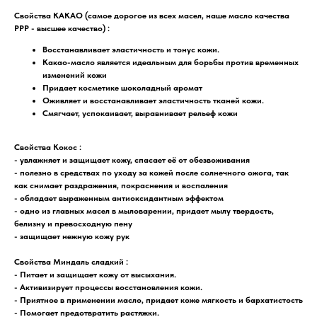
Свойства КАКАО (самое дорогое из всех масел, наше масло качества
PPP - высшее качество)
:
Восстанавливает эластичность и тонус кожи.
Какао-масло является идеальным для борьбы против временных
изменений кожи
Придает косметике шоколадный аромат
Оживляет и восстанавливает эластичность тканей кожи.
Смягчает, успокаивает, выравнивает рельеф кожи
Свойства Кокос
:
- увлажняет и защищает кожу, спасает её от обезвоживания
- полезно в средствах по уходу за кожей после солнечного ожога, так
как снимает раздражения, покраснения и воспаления
- обладает выраженным антиоксидантным эффектом
- одно из главных масел в мыловарении, придает мылу твердость,
белизну и превосходную пену
- защищает нежную кожу рук
Свойства Миндаль сладкий
:
- Питает и защищает кожу от высыхания.
- Активизирует процессы восстановления кожи.
- Приятное в применении масло, придает коже мягкость и бархатистость
- Помогает предотвратить растяжки.