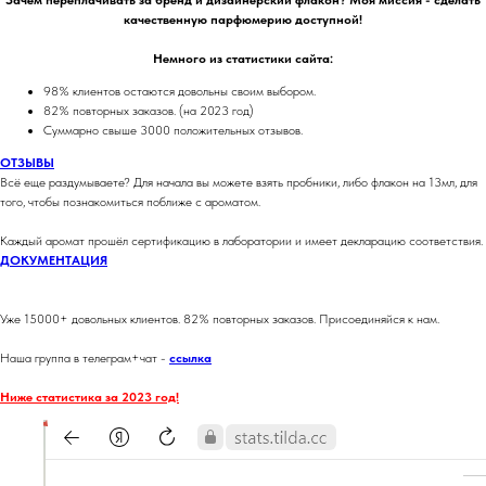
Зачем переплачивать за бренд и дизайнерский флакон? Моя миссия - сделать
качественную парфюмерию доступной!
Немного из статистики сайта:
98% клиентов остаются довольны своим выбором.
82% повторных заказов. (на 2023 год)
Суммарно свыше 3000 положительных отзывов.
ОТЗЫВЫ
Всё еще раздумываете? Для начала вы можете взять пробники, либо флакон на 13мл, для
того, чтобы познакомиться поближе с ароматом.
Каждый аромат прошёл сертификацию в лаборатории и имеет декларацию соответствия.
ДОКУМЕНТАЦИЯ
Уже 15000+ довольных клиентов. 82% повторных заказов. Присоединяйся к нам.
Наша группа в телеграм+чат -
ссылка
Ниже статистика за 2023 год!