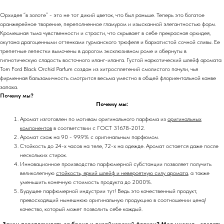
Орхидея “в золоте” - это не тот дикий цветок, что был раньше. Теперь это богатое
оранжерейное творение, переполненное гламуром и изысканной элегантностью форм.
Кромешная тьма чувственности и страсти, что скрывает в себе прекрасная орхидея,
окутана драгоценными оттенками гурманского трюфеля и бархатистой сочной сливы. Ее
трепетные лепестки вымочены в дорогом эксклюзивном роме и обернуты в
гипнотическую сладость восточного иланг-иланга. Густой наркотический шлейф аромата
Tom Ford Black Orchid Parfum создан из хитросплетений смолистого пачули, чья
фирменная бальзамичность смотрится весьма уместно в общей флориентальной канве
запаха.
Почему мы?
Почему мы:
Аромат изготовлен по мотивам оригинального парфюма из
оригинальных
компонентов
в соответствии с ГОСТ 31678-2012.
Аромат схож на 90 - 99.9% с оригинальным парфюмом.
Стойкость до 24-х часов на теле, 72-х на одежде. Аромат остается даже после
нескольких стирок.
Инновационное производство парфюмерной субстанции позволяет получить
великолепную
стойкость, яркий шлейф и невероятную силу аромата
, а также
уменьшить конечную стоимость продукта до 2000%.
Будущее парфюмерной индустрии тут! Ведь это качественный продукт,
превосходящий нынешнюю оригинальную продукцию в соотношении цена/
качество, который может позволить себе каждый.