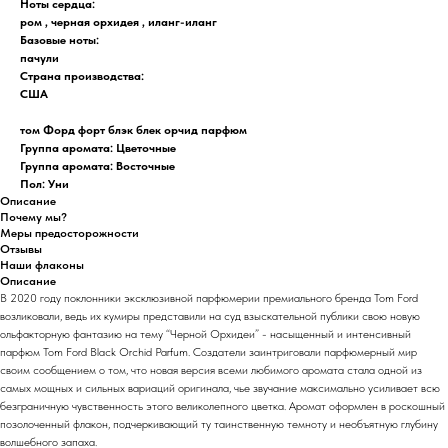
Ноты сердца:
ром , черная орхидея , иланг-иланг
Базовые ноты:
пачули
Страна производства:
США
том Форд форт блэк блек орчид парфюм
Группа аромата: Цветочные
Группа аромата: Восточные
Пол: Уни
Описание
Почему мы?
Меры предосторожности
Отзывы
Наши флаконы
Описание
В 2020 году поклонники эксклюзивной парфюмерии премиального бренда Tom Ford
возликовали, ведь их кумиры представили на суд взыскательной публики свою новую
ольфакторную фантазию на тему “Черной Орхидеи” - насыщенный и интенсивный
парфюм Tom Ford Black Orchid Parfum. Создатели заинтриговали парфюмерный мир
своим сообщением о том, что новая версия всеми любимого аромата стала одной из
самых мощных и сильных вариаций оригинала, чье звучание максимально усиливает всю
безграничную чувственность этого великолепного цветка. Аромат оформлен в роскошный
позолоченный флакон, подчеркивающий ту таинственную темноту и необъятную глубину
волшебного запаха.